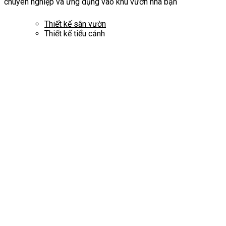
chuyên nghiệp và ứng dụng vào khu vườn nhà bạn
Thiết kế sân vườn
Thiết kế tiểu cảnh
Thiết kế chiếu sáng
Thi công cảnh quan
Chăm sóc và bảo dưỡng
Thiết kế thi công sân vườn toàn diện – chuyên
nghiệp
Dự án
Mẫu sân vườn đẹp
Kiến thức cảnh quan