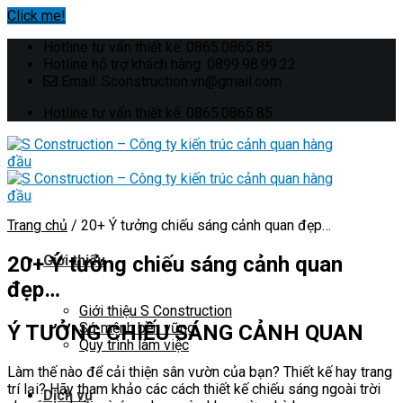
Click me!
Skip
Hotline tư vấn thiết kế: 0865.0865.85
to
Hotline hỗ trợ khách hàng: 0899.98.99.22
content
Email: Sconstruction.vn@gmail.com
Hotline tư vấn thiết kế: 0865.0865.85
Trang chủ
/
20+ Ý tưởng chiếu sáng cảnh quan đẹp…
20+ Ý tưởng chiếu sáng cảnh quan
Giới thiệu
đẹp…
Giới thiệu S Construction
Sứ mệnh bền vững
Ý TƯỞNG CHIẾU SÁNG CẢNH QUAN
Quy trình làm việc
Làm thế nào để cải thiện sân vườn của bạn? Thiết kế hay trang
trí lại? Hãy tham khảo các cách thiết kế chiếu sáng ngoài trời
Dịch vụ