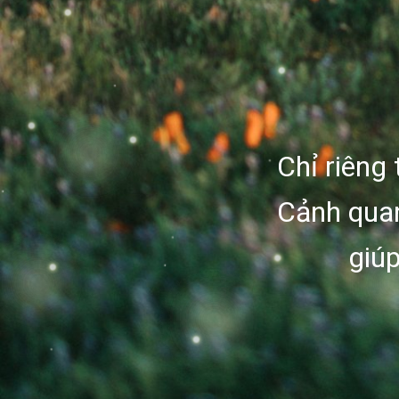
Chỉ riêng 
Cảnh quan
giú