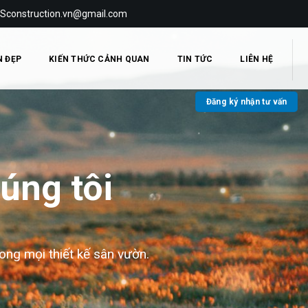
 Sconstruction.vn@gmail.com
N ĐẸP
KIẾN THỨC CẢNH QUAN
TIN TỨC
LIÊN HỆ
Đăng ký nhận tư vấn
úng tôi
ong mọi thiết kế sân vườn.