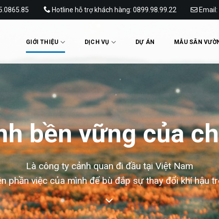
65.0865.85
Hotline hỗ trợ khách hàng: 0899.98.99.22
Email:
GIỚI THIỆU
DỊCH VỤ
DỰ ÁN
MẪU SÂN VƯỜ
h bền vững của ch
Là công ty cảnh quan đi đầu tại Việt Nam
ện phần việc của mình để bù đắp sự thay đổi khí hậu tr