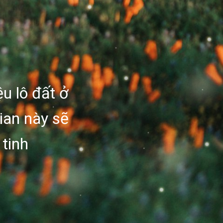
ệu lô đất ở
ian này sẽ
tinh