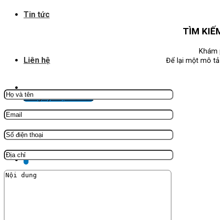
Tin tức
TÌM KIẾ
Khám p
Liên hệ
Để lại một mô tả 
Đăng ký nhận tư vấn
X