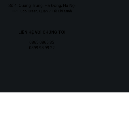
Số 4, Quang Trung, Hà Đông, Hà Nội
HR1, Eco Green, Quận 7, Hồ Chí Minh
LIÊN HỆ VỚI CHÚNG TÔI
0865.0865.85
0899.98.99.22