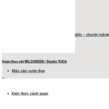
Thiết kế sân vườn
Thiết kế tiểu cảnh
Thiết kế chiếu sáng
Thi công cảnh quan
Chăm sóc và bảo dưỡng
Thiết kế thi công sân vườn toàn diện – chuyên nghiệ
Dự án
Vườn thực vật WILDGREEN / Studio YUDA
Mẫu sân vườn đẹp
...
Kiến thức cảnh quan