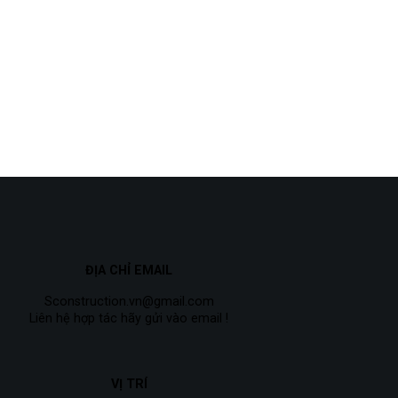
ĐỊA CHỈ EMAIL
Sconstruction.vn@gmail.com
Liên hệ hợp tác hãy gửi vào email !
VỊ TRÍ