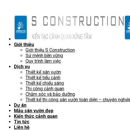
Giới thiệu
Giới thiệu S Construction
Sứ mệnh bền vững
Quy trình làm việc
Dịch vụ
Thiết kế sân vườn
Thiết kế tiểu cảnh
Thiết kế chiếu sáng
Thi công cảnh quan
Chăm sóc và bảo dưỡng
Thiết kế thi công sân vườn toàn diện – chuyên nghiệ
Dự án
Mẫu sân vườn đẹp
Kiến thức cảnh quan
Tin tức
Liên hệ