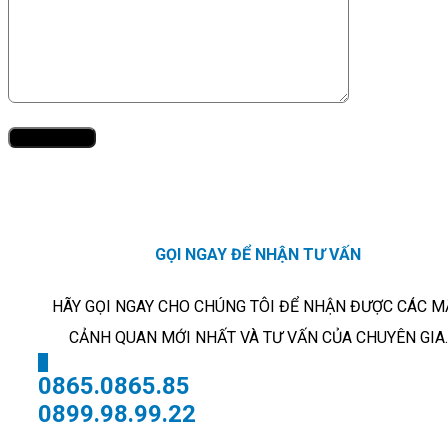
GỌI NGAY ĐỂ NHẬN TƯ VẤN
HÃY GỌI NGAY CHO CHÚNG TÔI ĐỂ NHẬN ĐƯỢC CÁC M
CẢNH QUAN MỚI NHẤT VÀ TƯ VẤN CỦA CHUYÊN GIA.
X
0865.0865.85
0899.98.99.22