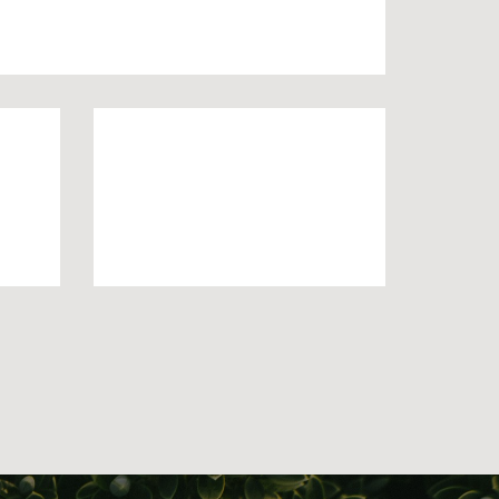
KHU VƯỜN HIỆN ĐẠI
THÁC NƯỚC HIỆN ĐẠI