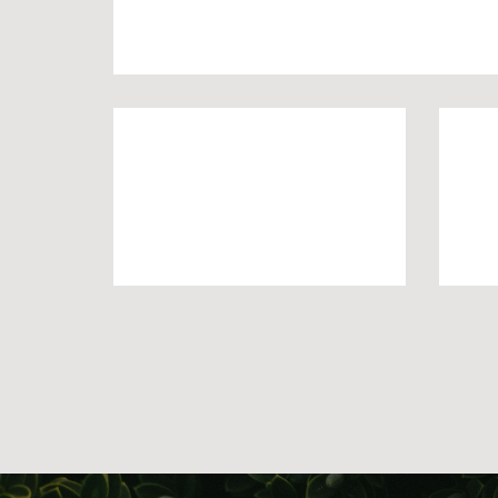
LỐI DẠO CẢNH QUAN
SÂN VƯỜN HỒ CÁ KOI
VƯỜN