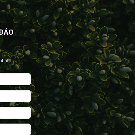
 ĐÁO
nhất.