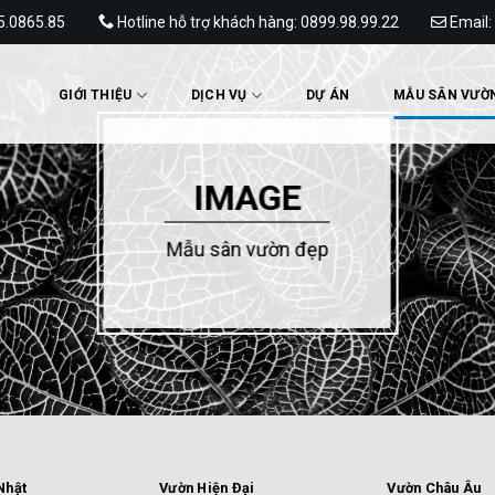
65.0865.85
Hotline hỗ trợ khách hàng: 0899.98.99.22
Email:
GIỚI THIỆU
DỊCH VỤ
DỰ ÁN
MẪU SÂN VƯỜ
IMAGE
Mẫu sân vườn đẹp
Nhật
Vườn Hiện Đại
Vườn Châu Âu