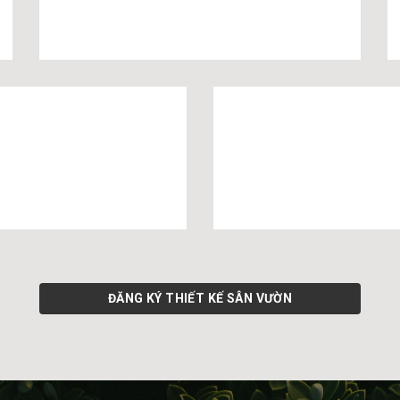
VƯỜN NƯỚNG BBQ TRÊN MÁI
 CHO THÚ CƯNG
CẢNH QUAN LỐI VÀO
ĐĂNG KÝ THIẾT KẾ SÂN VƯỜN