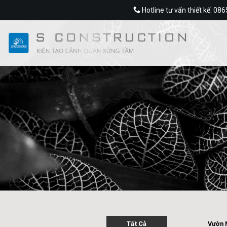
Skip
Hotline tư vấn thiết kế: 08
to
content
Tất Cả
Vườn 