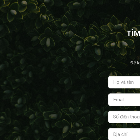
TÌM
Để l