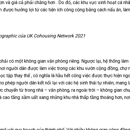
 và giá cả phải chăng hơn . Do đó, các khu vực sinh hoạt cá nh
ân được hưởng lợi từ các tiện ích công cộng bằng cách nấu ăn, là
fographic của UK Cohousing Network 2021
phải có một không gian văn phòng riêng. Ngược lại, hệ thống làm 
 nơi người dân được làm việc trong các khu vườn cộng đồng, chợ 
 tập thay thế , có nghĩa là hầu hết công việc được thực hiện ngoà
o phép người dân kết nối lại với các hệ sinh thái tự nhiên, mang l
c chuyển từ trong nhà – văn phòng, ra ngoài trời – không gian chu
à cao tầng sầm uất sang những khu nhà thấp tầng thoáng hơn, nơi
 mẽ với quy hoạch của thành phố. Với nhiều không gian cộng đồn