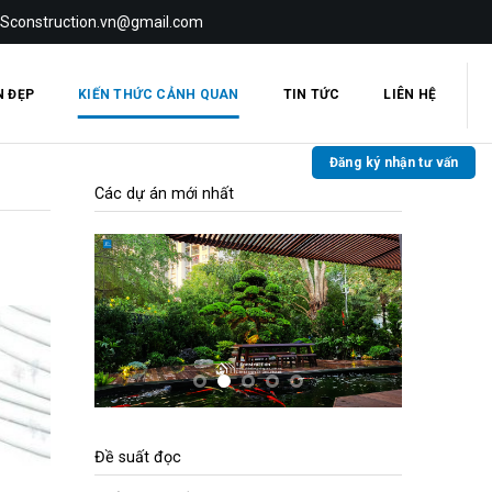
 Sconstruction.vn@gmail.com
N ĐẸP
KIẾN THỨC CẢNH QUAN
TIN TỨC
LIÊN HỆ
Đăng ký nhận tư vấn
Các dự án mới nhất
Đề suất đọc