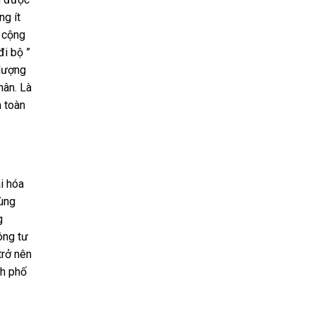
ng ít
g cộng
đi bộ ”
 lượng
hân. Là
n toàn
i hóa
cùng
g
ông tư
trở nên
nh phố