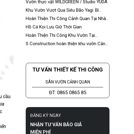
Vườn thực vật WILDGREEN / Studio YUDA
Khu Vườn Vượt Qua Siêu Bão Yagi: Bí
Quyết Bền Vững Từ S Construction
Hoàn Thiện Thi Công Cảnh Quan Tại Nhà
Máy Á Châu
Hồ Cá Koi Lưu Giữ Thời Gian
Hoàn Thiện Thi Công Khu Vườn Tại
Ecopark
S Construction hoàn thiện khu vườn Cảnh
Hưng Palace
TƯ VẤN THIẾT KẾ THI CÔNG
SÂN VƯỜN CẢNH QUAN
ĐT: 0865 0865 85
hu cầu
ia
ác
ĐĂNG KÝ NGAY
NHẬN TƯ VẤN BÁO GIÁ
iển
MIỄN PHÍ