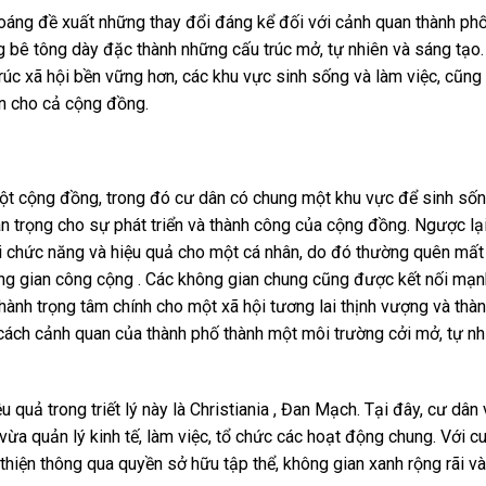
hoáng đề xuất những thay đổi đáng kể đối với cảnh quan thành phố
ng bê tông dày đặc thành những cấu trúc mở, tự nhiên và sáng tạo.
trúc xã hội bền vững hơn, các khu vực sinh sống và làm việc, cũng
an cho cả cộng đồng.
à một cộng đồng, trong đó cư dân có chung một khu vực để sinh sốn
quan trọng cho sự phát triển và thành công của cộng đồng. Ngược lại
i chức năng và hiệu quả cho một cá nhân, do đó thường quên mất
hông gian công cộng . Các không gian chung cũng được kết nối mạ
thành trọng tâm chính cho một xã hội tương lai thịnh vượng và thà
 cách cảnh quan của thành phố thành một môi trường cởi mở, tự nh
quả trong triết lý này là Christiania , Đan Mạch. Tại đây, cư dân
 vừa quản lý kinh tế, làm việc, tổ chức các hoạt động chung. Với c
hiện thông qua quyền sở hữu tập thể, không gian xanh rộng rãi v