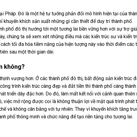
 Pháp. Đó là một hệ tư tưởng phản đối mô hình hiện tại của thà
hỉ khuyến khích sản xuất những gì cần thiết để duy trì thành phố.
h phố đô thị hướng tới một tương lai bền vững hơn với sự trợ gi
t này, chúng ta sẽ xem xét những điều mà các kiến trúc sư và kiến t
và cách tối đa hóa tiềm năng của hiện tượng này vào thời điểm các 
iên sau một thời gian dài.
êm không?
thịnh vượng hơn. Ở các thành phố đô thị, bất động sản kiến trúc đ
ông trình kiến trúc càng đẹp và đắt tiền thì thành phố càng thành
phát triển dày đặc hơn. Do đó, làm mất kết nối với cảnh quan thiên
 việc mở rộng được coi là không thuận lợi về mặt quá trình phát t
n chế và không cân bằng với tự nhiên. Thay vì khuyến khích tăng tr
ành phố thông minh và chức năng để tạo nền tảng cho tương lai.