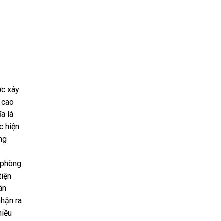
ợc xây
 cao
a là
c hiện
ng
c phòng
tiện
ân
nhận ra
hiều