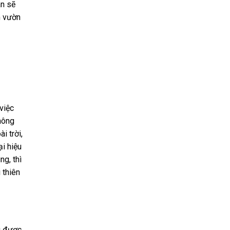
ân sẽ
m vườn
việc
nông
i trời,
ại hiệu
ng, thì
 thiên
g được