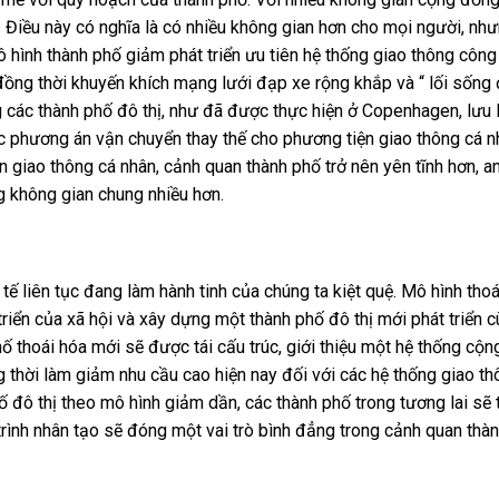
 Điều này có nghĩa là có nhiều không gian hơn cho mọi người, như
 hình thành phố giảm phát triển ưu tiên hệ thống giao thông côn
đồng thời khuyến khích mạng lưới đạp xe rộng khắp và “ lối sống 
các thành phố đô thị, như đã được thực hiện ở Copenhagen, lưu
c phương án vận chuyển thay thế cho phương tiện giao thông cá n
giao thông cá nhân, cảnh quan thành phố trở nên yên tĩnh hơn, a
 không gian chung nhiều hơn.
tế liên tục đang làm hành tinh của chúng ta kiệt quệ. Mô hình thoá
iển của xã hội và xây dựng một thành phố đô thị mới phát triển 
ố thoái hóa mới sẽ được tái cấu trúc, giới thiệu một hệ thống cộn
 thời làm giảm nhu cầu cao hiện nay đối với các hệ thống giao th
ố đô thị theo mô hình giảm dần, các thành phố trong tương lai sẽ 
 trình nhân tạo sẽ đóng một vai trò bình đẳng trong cảnh quan thà