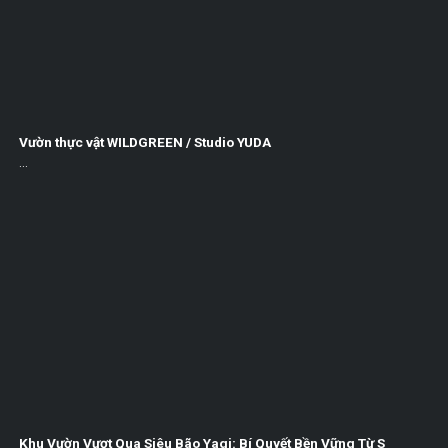
Vườn thực vật WILDGREEN / Studio YUDA
...
Khu Vườn Vượt Qua Siêu Bão Yagi: Bí Quyết Bền Vững Từ S