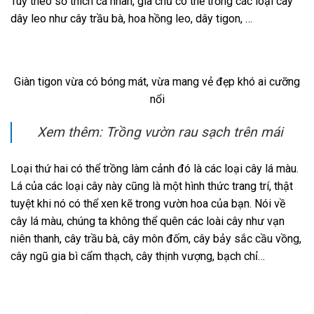
Tuỳ theo sở thích cá nhân, gia chủ có thể trồng các loại cây
dây leo như cây trầu bà, hoa hồng leo, dây tigon, …
Giàn tigon vừa có bóng mát, vừa mang vẻ đẹp khó ai cưỡng
nổi
Xem thêm: Trồng vườn rau sạch trên mái
Loại thứ hai có thể trồng làm cảnh đó là các loại cây lá màu.
Lá của các loại cây này cũng là một hình thức trang trí, thật
tuyệt khi nó có thể xen kẽ trong vườn hoa của bạn. Nói về
cây lá màu, chúng ta không thể quên các loài cây như vạn
niên thanh, cây trầu bà, cây môn đốm, cây bảy sắc cầu vồng,
cây ngũ gia bì cẩm thạch, cây thịnh vượng, bạch chỉ…